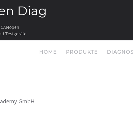
en Diag
e CANopen
nd Testgeräte
HOME
PRODUKTE
DIAGNO
cademy GmbH